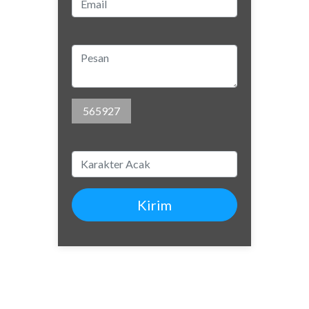
565927
Kirim